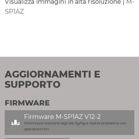
Visualizza immagini in alta risoluzione |
M-
SP1AZ
AGGIORNAMENTI E
SUPPORTO
FIRMWARE
Firmware M-SP1AZ V12-2
Ottimizza ricezione segnale 3g/4g e risolve problema con
operatore tim