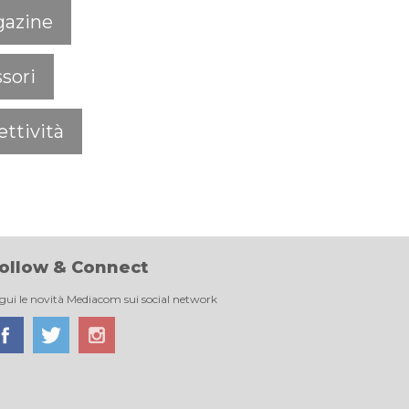
azine
sori
ttività
ollow & Connect
gui le novità Mediacom sui social network