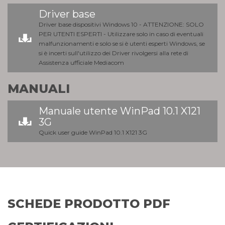
Driver base
Driver base dispositivi Windows 10 - ATTENZIONE: SOLO
PER UTENTI ESPERTI - Utilizzare solo in caso di eventuali
malfunzionamenti e solo se si è utenti esperti Windows, se
si è incerti sull'utilizzo dei Driver rivolgersi alla rete di
Assistenza ufficiale Mediacom
MANUALI
Manuale utente WinPad 10.1 X121
3G
Quick user guide WinPad 10.1 X121 3G
SCHEDE PRODOTTO PDF