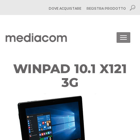
DOVE ACQUISTARE
REGISTRA PRODOTTO
Togg
navig
WINPAD 10.1 X121
3G