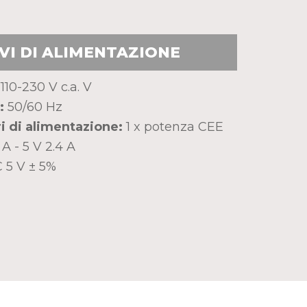
VI DI ALIMENTAZIONE
110-230 V c.a. V
:
50/60 Hz
i di alimentazione:
1 x potenza CEE
 A - 5 V 2.4 A
 5 V ± 5%