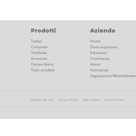
Prodotti
Azienda
Tablet
Home
Computer
Dove acquistare
Telefonia
Education
Accessori
Community
Tempo libero
About
Tutti i prodotti
Assistenza
Segnalazioni Whistleblowi
Mappa del sito
Privacy Policy
Note legali
Cookie Policy