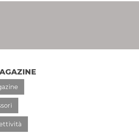
MAGAZINE
azine
sori
ttività