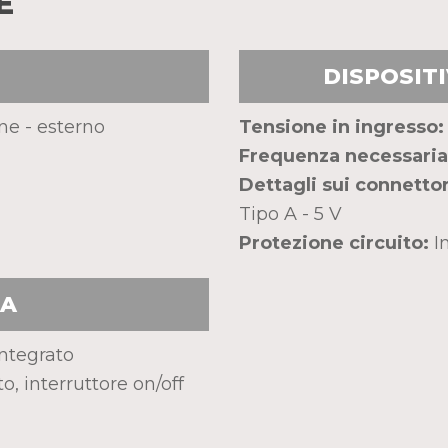
E
DISPOSITI
ne - esterno
Tensione in ingresso:
Frequenza necessaria
Dettagli sui connettor
Tipo A - 5 V
Protezione circuito:
In
EA
ntegrato
, interruttore on/off