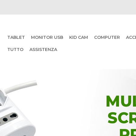
TABLET
MONITOR USB
KID CAM
COMPUTER
ACC
TUTTO
ASSISTENZA
MU
SC
P