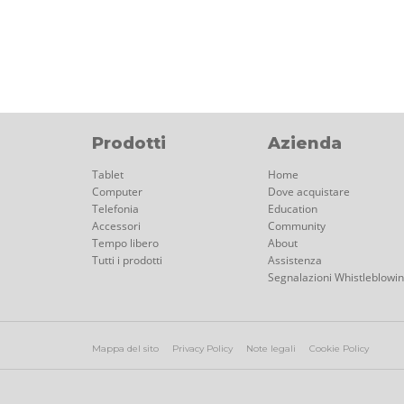
Prodotti
Azienda
Tablet
Home
Computer
Dove acquistare
Telefonia
Education
Accessori
Community
Tempo libero
About
Tutti i prodotti
Assistenza
Segnalazioni Whistleblowi
Mappa del sito
Privacy Policy
Note legali
Cookie Policy