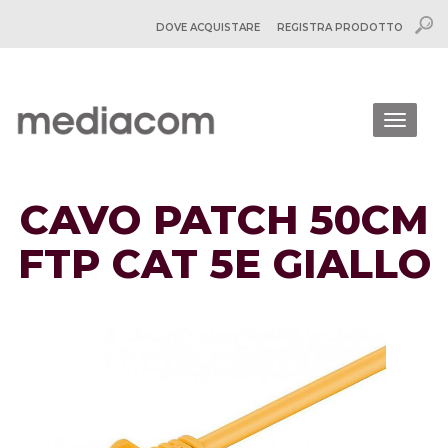
DOVE ACQUISTARE
REGISTRA PRODOTTO
Togg
navig
CAVO PATCH 50CM
FTP CAT 5E GIALLO