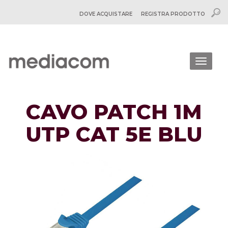
DOVE ACQUISTARE
REGISTRA PRODOTTO
Togg
navig
CAVO PATCH 1M
UTP CAT 5E BLU