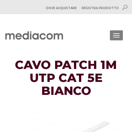
DOVE ACQUISTARE
REGISTRA PRODOTTO
Togg
navig
CAVO PATCH 1M
UTP CAT 5E
BIANCO