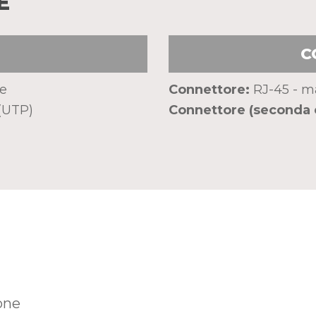
E
C
6e
Connettore:
RJ-45 - m
(UTP)
Connettore (seconda 
ione