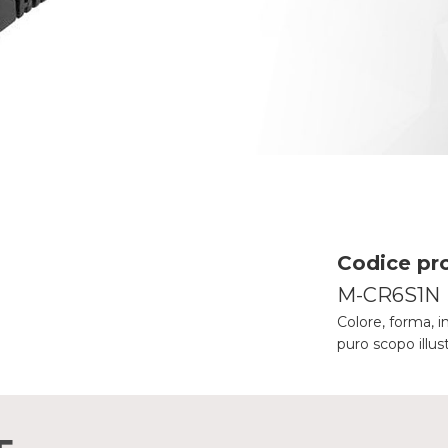
Codice pr
M-CR6S1N
Colore, forma, i
puro scopo illus