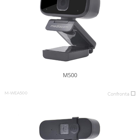
M500
M-WEA500
Confronta