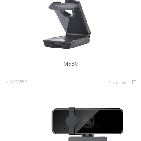
M550
M-WEA550
Confronta