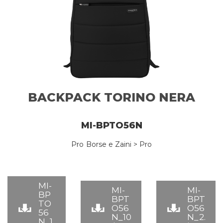
BACKPACK TORINO NERA
MI-BPTO56N
Pro
Borse e Zaini > Pro
MI-
MI-
MI-
BP
BPT
BPT
TO
O56
O56
56
N_10
N_2.
N_1.