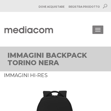
DOVE ACQUISTARE
REGISTRA PRODOTTO
Togg
navig
IMMAGINI BACKPACK
TORINO NERA
IMMAGINI HI-RES