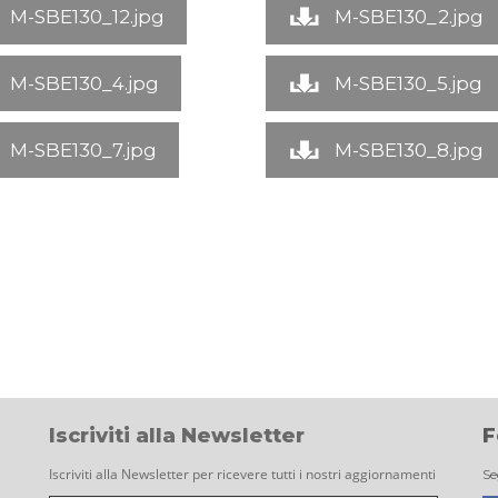
M-SBE130_12.jpg
M-SBE130_2.jpg
M-SBE130_4.jpg
M-SBE130_5.jpg
M-SBE130_7.jpg
M-SBE130_8.jpg
Iscriviti alla Newsletter
F
Iscriviti alla Newsletter per ricevere tutti i nostri aggiornamenti
Se