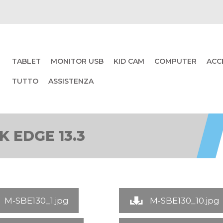
TABLET
MONITOR USB
KID CAM
COMPUTER
ACC
TUTTO
ASSISTENZA
 EDGE 13.3
M-SBE130_1.jpg
M-SBE130_10.jpg